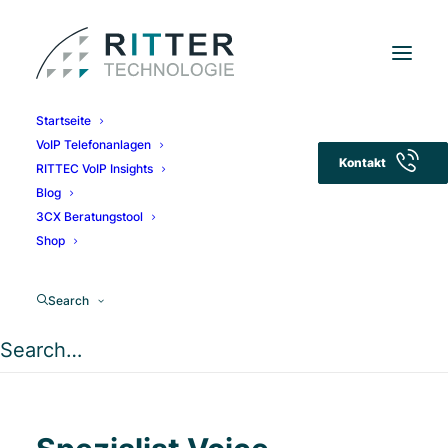
Startseite
VoIP Telefonanlagen
Kontakt
Volker
RITTEC VoIP Insights
Blog
3CX Beratungstool
Shop
Search