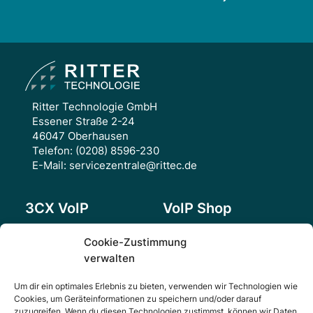
Ritter Technologie GmbH
Essener Straße 2-24
46047 Oberhausen
Telefon:
(0208) 8596-230
E-Mail:
servicezentrale@rittec.de
3CX VoIP
VoIP Shop
Software
Übersicht
Cookie-Zustimmung
Hardware
verwalten
3CX PRO
Hosting
3CX ENTERPRISE
Um dir ein optimales Erlebnis zu bieten, verwenden wir Technologien wie
CRM-Integration
Cookies, um Geräteinformationen zu speichern und/oder darauf
zuzugreifen. Wenn du diesen Technologien zustimmst, können wir Daten