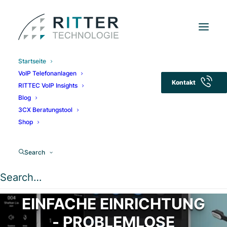
Startseite
VoIP Telefonanlagen
Kontakt
RITTEC VoIP Insights
Blog
3CX Beratungstool
Shop
IHR TITANIUM PARTNER
FÜR 3CX-
Search
TELEFONANLAGEN
EINFACHE EINRICHTUNG
- PROBLEMLOSE